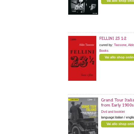
Vai allo shop onl
FELLINI 23 1⁄2
cured by:
Tassone, Ald
Books
Vai allo shop onlin
Grand Tour Itali
from Early 1900s
Dvd and booklet
language:italian / engli
Vai allo shop onl