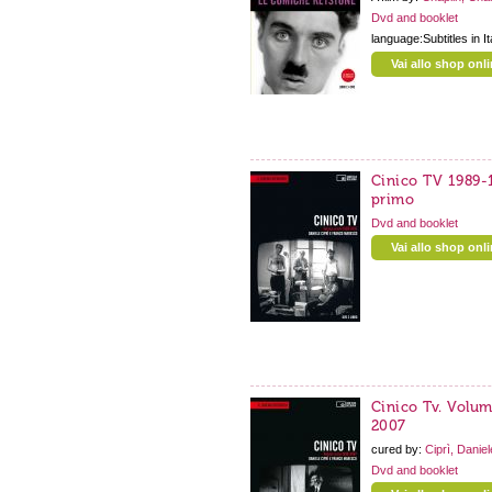
Dvd and booklet
language:Subtitles in It
Vai allo shop onl
Cinico TV 1989-
primo
Dvd and booklet
Vai allo shop onl
Cinico Tv. Volum
2007
cured by:
Ciprì, Danie
Dvd and booklet