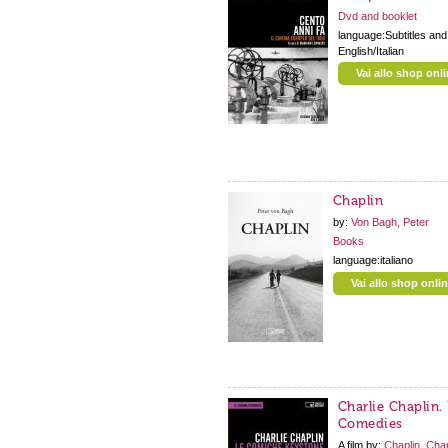
Dvd and booklet
language:Subtitles and 
English/Italian
Vai allo shop onl
Chaplin
by:
Von Bagh, Peter
Books
language:italiano
Vai allo shop onli
Charlie Chaplin.
Comedies
A film by:
Chaplin, Char