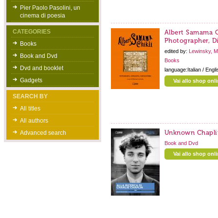
Pier Paolo Pasolini, un
cinema di poesia
CATEGORIES
Albert Samama C
Photographer, Di
Books
edited by:
Lewinsky, M
Book and Dvd
Books
Dvd and booklet
language:Italian / Engli
Gadgets
Vai allo shop onl
SEARCH BY
All titles
All authors
Unknown Chapli
Advanced search
Book and Dvd
Vai allo shop onl