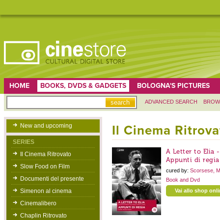
HOME
BOOKS, DVDS & GADGETS
BOLOGNA'S PICTURES
ADVANCED SEARCH
BROW
New and upcoming
Il Cinema Ritrova
SERIES
A Letter to Elia 
Il Cinema Ritrovato
Appunti di regia
Slow Food on Film
cured by:
Scorsese, M
Documenti del presente
Book and Dvd
Simenon al cinema
Vai allo shop onl
Cinemalibero
Chaplin Ritrovato