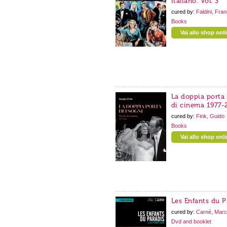
italiano. Vol. 3
cured by:
Faldini, Fra
Books
Vai allo shop onl
La doppia porta d
di cinema 1977-
cured by:
Fink, Guido
Books
Vai allo shop onl
Les Enfants du P
cured by:
Carné, Marc
Dvd and booklet