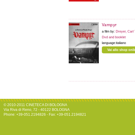
Vampyr
a film by:
Dreyer, Carl
Dvd and booklet
language:italiano
Vai allo shop onl
© 2010-2011 CINETECA DI BOLOGNA
Via Riva di Reno, 72 - 40122 BOLOGNA
Phone: +39-051.2194826 - Fax: +39-051.2194821