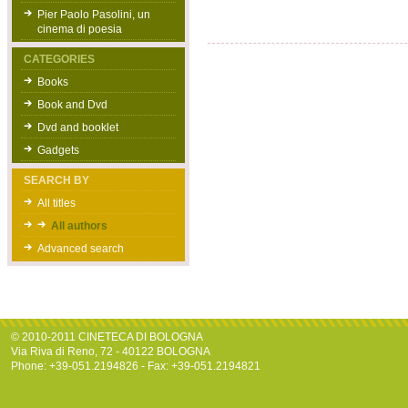
Pier Paolo Pasolini, un
cinema di poesia
CATEGORIES
Books
Book and Dvd
Dvd and booklet
Gadgets
SEARCH BY
All titles
All authors
Advanced search
© 2010-2011 CINETECA DI BOLOGNA
Via Riva di Reno, 72 - 40122 BOLOGNA
Phone: +39-051.2194826 - Fax: +39-051.2194821