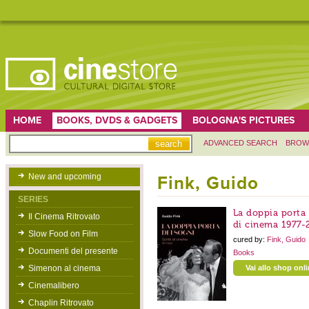
HOME
BOOKS, DVDS & GADGETS
BOLOGNA'S PICTURES
ADVANCED SEARCH
BROW
New and upcoming
Fink, Guido
SERIES
La doppia porta d
Il Cinema Ritrovato
di cinema 1977-
Slow Food on Film
cured by:
Fink, Guido
Documenti del presente
Books
Simenon al cinema
Vai allo shop onl
Cinemalibero
Chaplin Ritrovato