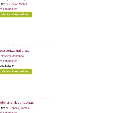
 film di:
Ocelot, Michel
d con booklet
Vai allo shop online
esistenza naturale
:
Nossiter, Jonathan
d con booklet
ngua:Italiano
Vai allo shop online
edotti e abbandonati
 film di :
Toback, James
d con booklet