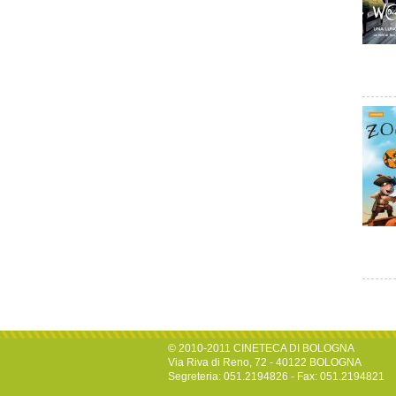
© 2010-2011 CINETECA DI BOLOGNA
Via Riva di Reno, 72 - 40122 BOLOGNA
Segreteria: 051.2194826 - Fax: 051.2194821