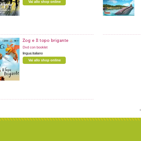
Vai allo shop online
Zog e Il topo brigante
Dvd con booklet
lingua:italiano
Vai allo shop online