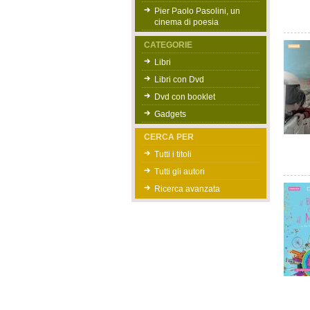
Pier Paolo Pasolini, un
cinema di poesia
CATEGORIE
Libri
Libri con Dvd
Dvd con booklet
Gadgets
CERCA PER
Tutti i titoli
Tutti gli autori
Ricerca avanzata