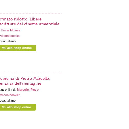
ormato ridotto. Libere
iscritture del cinema amatoriale
:
Home Movies
d con booklet
ngua:Italiano
Vai allo shop online
l cinema di Pietro Marcello.
emoria dell'immagine
attro film di:
Marcello, Pietro
d con booklet
ngua:Italiano
Vai allo shop online