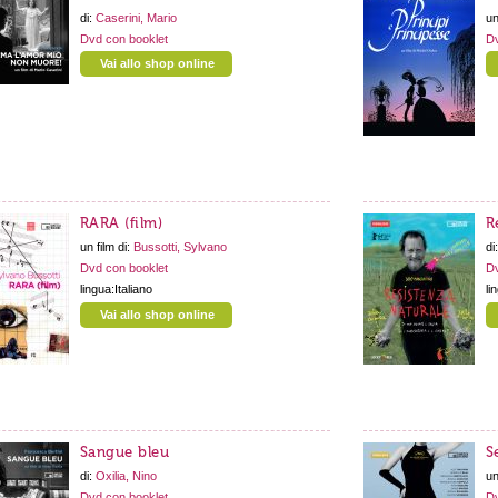
di:
Caserini, Mario
un
Dvd con booklet
Dv
Vai allo shop online
RARA (film)
R
un film di:
Bussotti, Sylvano
di
Dvd con booklet
Dv
lingua:Italiano
li
Vai allo shop online
Sangue bleu
S
di:
Oxilia, Nino
un
Dvd con booklet
Dv