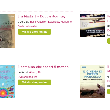
Ella Maillart - Double Journey
F
r
a cura di:
Bigini, Antonio
-
Lewinsky, Marianne
di
Dvd con booklet
Dv
Vai allo shop online
li
Il bambino che scoprì il mondo
I
M
un film di:
Abreu, Alê
qu
Dvd con booklet
Dv
Vai allo shop online
li