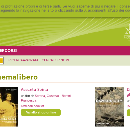
 di profilazione propri e di terze parti. Se vuoi saperne di più o negare il conse
eguendo la navigazione nel sito o cliccando sulla X acconsenti all'uso dei co
ERCORSI
RICERCA AVANZATA
CERCA PER NOMI
nemalibero
Assunta Spina
D
g
un film di:
Serena, Gustavo
-
Bertini,
Francesca
un
Dvd con booklet
Dv
Vai allo shop online