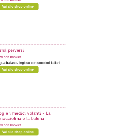
Vai allo shop online
ersi perversi
d con booklet
ngua:Italiano / Inglese con sottotitoli italiani
Vai allo shop online
og e i medici volanti - La
hiocciolina e la balena
d con booklet
Vai allo shop online