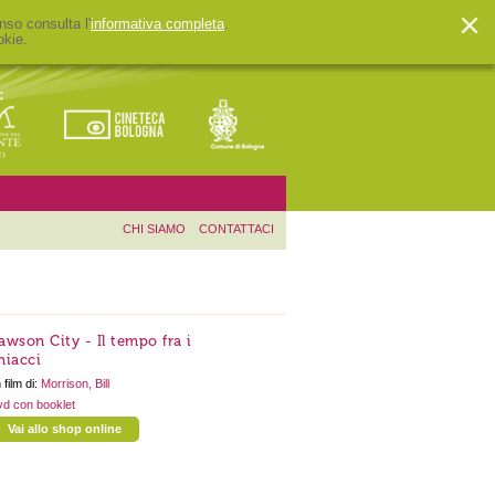
nso consulta l'
informativa completa
.
okie.
CHI SIAMO
CONTATTACI
awson City - Il tempo fra i
hiacci
 film di:
Morrison, Bill
d con booklet
Vai allo shop online