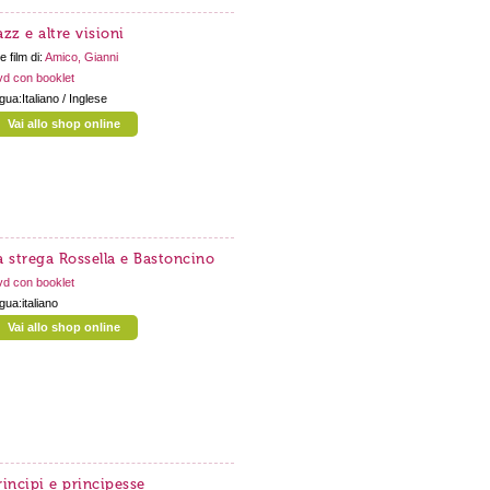
azz e altre visioni
e film di:
Amico, Gianni
d con booklet
ngua:Italiano / Inglese
Vai allo shop online
a strega Rossella e Bastoncino
d con booklet
ngua:italiano
Vai allo shop online
rincipi e principesse