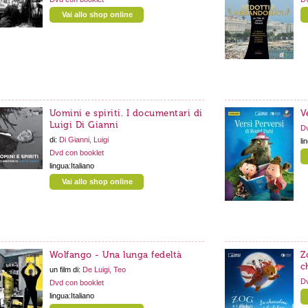
Vai allo shop online
Uomini e spiriti. I documentari di
V
Luigi Di Gianni
Dv
di:
Di Gianni, Luigi
li
Dvd con booklet
lingua:Italiano
Vai allo shop online
Wolfango - Una lunga fedeltà
Z
c
un film di:
De Luigi, Teo
Dv
Dvd con booklet
lingua:Italiano