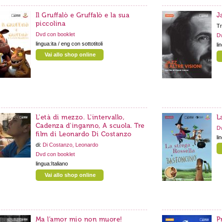
Il Gruffalò e Gruffalò e la sua
J
piccolina
Tr
Dvd con booklet
Dv
lingua:ita / eng con sottotitoli
li
Vai allo shop online
L'età di mezzo. L'intervallo,
L
Cadenza d'inganno, A scuola. Tre
Dv
film di Leonardo Di Costanzo
li
di:
Di Costanzo, Leonardo
Dvd con booklet
lingua:Italiano
Vai allo shop online
Ma l’amor mio non muore!
P