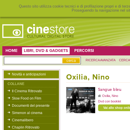
Questo sito utilizza cookie tecnici e di profilazione propri e di ter
Proseguendo la navigazione nel sit
HOME
LIBRI, DVD & GADGETS
PERCORSI
RICERCA AVANZATA
CERCA
Novità e anticipazioni
Oxilia, Nino
COLLANE
Sangue bleu
Il Cinema Ritrovato
di:
Oxilia, Nino
Slow Food on Film
Dvd con booklet
Documenti del presente
Vai allo shop onl
Simenon al cinema
Cinemalibero
Chaplin Ritrovato