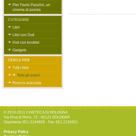
Pier Paolo Pasolini, un
cinema di poesia
CATEGORIE
Libri
Libri con Dvd
Dvd con booklet
Gadgets
CERCA PER
Tutti i titoli
Tutti gli autori
Ricerca avanzata
© 2010-2011 CINETECA DI BOLOGNA
Via Riva di Reno, 72 - 40122 BOLOGNA
Segreteria: 051.2194826 - Fax: 051.2194821
Privacy Policy