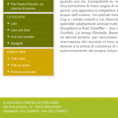
quando suo zio, il prepotente re, n
Pier Paolo Pasolini, un
Una lumachina di mare sogna di vi
cinema di poesia
giorno una gigantesca megattera si 
acque dell’oceano, tra animali min
CATEGORIE
Zog e i medici volanti
e
La chioccio
Libri
splendidi adattamenti animati tratti
Donaldson e Axel Scheffler – duo 
Libri con Dvd
Gruffalò
,
La strega Rossella
,
Bast
Dvd con booklet
un altrove lontano, per raccontare 
ricercatezza del racconto in rima u
Gadgets
diverse e la presa di coscienza di
autonomamente del proprio futuro
CERCA PER
Tutti i titoli
Tutti gli autori
Ricerca avanzata
© 2010-2011 CINETECA DI BOLOGNA
Via Riva di Reno, 72 - 40122 BOLOGNA
Segreteria: 051.2194826 - Fax: 051.2194821