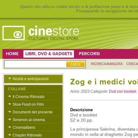
Questo sito utilizza cookie tecnici e di profilazione propri e di ter
Proseguendo la navigazione nel sit
HOME
LIBRI, DVD & GADGETS
PERCORSI
RICERCA AVANZATA
CERCA
Novità e anticipazioni
Zog e i medici vol
COLLANE
Anno:
2023
Categorie:
Dvd con booklet
Il Cinema Ritrovato
Slow Food on Film
Descrizione
Documenti del presente
Dvd e booklet
Simenon al cinema
52’ e 20 pp.
Cinemalibero
La principessa Sabrina, diventata u
mondo in sella al draghetto Zog pe
Chaplin Ritrovato