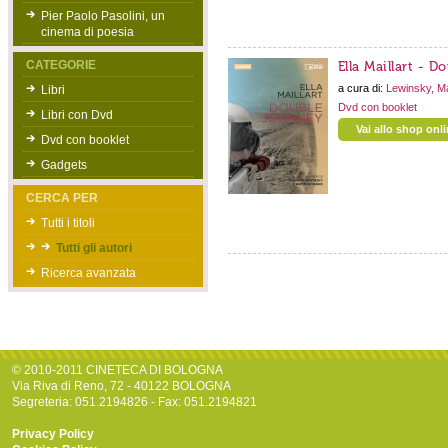
Pier Paolo Pasolini, un
cinema di poesia
CATEGORIE
Ella Maillart - D
a cura di:
Lewinsky, M
Libri
Dvd con booklet
Libri con Dvd
Vai allo shop onl
Dvd con booklet
Gadgets
CERCA PER
Tutti i titoli
Tutti gli autori
Ricerca avanzata
© 2010-2011 CINETECA DI BOLOGNA
Via Riva di Reno, 72 - 40122 BOLOGNA
Segreteria: 051.2194826 - Fax: 051.2194821
Privacy Policy