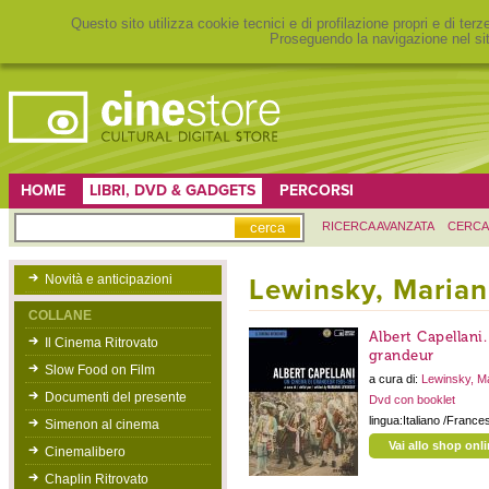
Questo sito utilizza cookie tecnici e di profilazione propri e di ter
Proseguendo la navigazione nel sit
HOME
LIBRI, DVD & GADGETS
PERCORSI
RICERCA AVANZATA
CERCA
Novità e anticipazioni
Lewinsky, Maria
COLLANE
Albert Capellani
Il Cinema Ritrovato
grandeur
Slow Food on Film
a cura di:
Lewinsky, M
Documenti del presente
Dvd con booklet
lingua:Italiano /France
Simenon al cinema
Vai allo shop onl
Cinemalibero
Chaplin Ritrovato