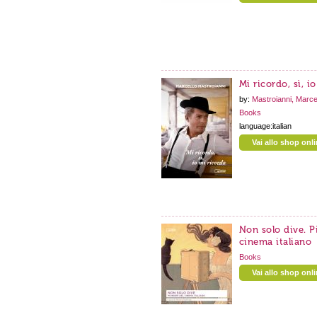
Mi ricordo, sì, i
by:
Mastroianni, Marce
Books
language:italian
Vai allo shop onl
Non solo dive. P
cinema italiano
Books
Vai allo shop onl