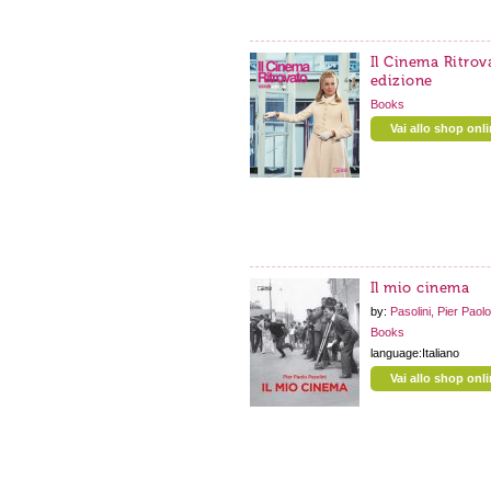
Il Cinema Ritrov
edizione
Books
Vai allo shop onl
Il mio cinema
by:
Pasolini, Pier Paolo
Books
language:Italiano
Vai allo shop onl