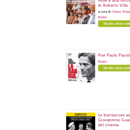
mille e una notte
di Roberto Villa
a cura di:
Chiesi, Robe
Books
Vai allo shop onl
Pier Paolo Pasoli
Books
Vai allo shop onl
Le burrascose av
Giovannino Gua
del cinema