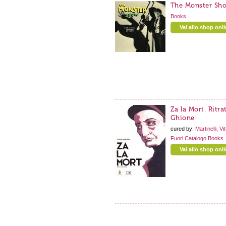
The Monster Sh
Books
Vai allo shop onl
Za la Mort. Ritra
Ghione
cured by:
Martinelli, Vit
Fuori Catalogo
Books
Vai allo shop onl