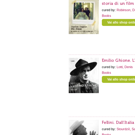
storia di un fil
cured by:
Robinson, D
Books
Vai allo shop onl
Emilio Ghione. L
cured by:
Lotti, Denis
Books
Vai allo shop onl
Fellini. Dall'Itali
cured by:
Stourdzè, S
Books