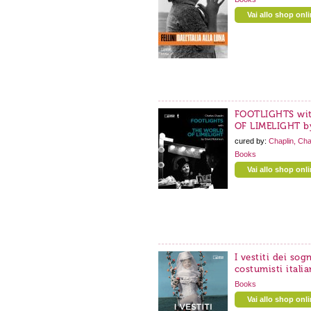
Vai allo shop onl
FOOTLIGHTS wi
OF LIMELIGHT b
cured by:
Chaplin, Cha
Books
Vai allo shop onl
I vestiti dei sog
costumisti italia
Books
Vai allo shop onl