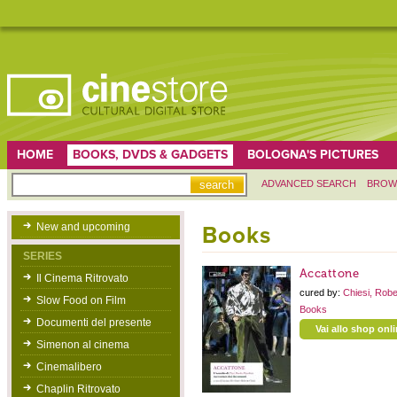
HOME
BOOKS, DVDS & GADGETS
BOLOGNA'S PICTURES
ADVANCED SEARCH
BROW
New and upcoming
Books
SERIES
Accattone
Il Cinema Ritrovato
cured by:
Chiesi, Rob
Slow Food on Film
Books
Documenti del presente
Vai allo shop onl
Simenon al cinema
Cinemalibero
Chaplin Ritrovato