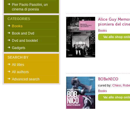
Pier Paolo Pasolini, un
cinema di poesia
CATEGORIES
Alice Guy Memor
pioniera del ci
Books
Books
Book and Dvd
Vai allo shop onl
Dvd and booklet
Gadgets
SEARCH BY
All titles
All authors
BOBeNICO
Advanced search
cured by:
Chiesi, Robe
Books
Vai allo shop onl