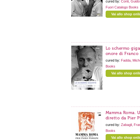
cured by:
Conti, Guid
Fuori Catalogo
Books
Vai allo shop onl
Lo schermo gigan
onore di Franco 
cured by:
Fadda, Mich
Books
Vai allo shop onl
Mamma Roma. Un 
diretto da Pier P
cured by:
Zabagli, Fra
Books
Vai allo shop onl