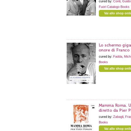
cured by:
Conti, Guid
Fuori Catalogo
Books
Vai allo shop onl
Lo schermo gigan
onore di Franco 
cured by:
Fadda, Mich
Books
Vai allo shop onl
Mamma Roma. Un 
diretto da Pier P
cured by:
Zabagli, Fra
Books
Vai allo shop onl