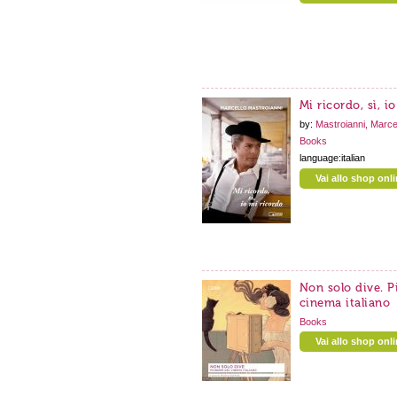
Mi ricordo, sì, i
by:
Mastroianni, Marce
Books
language:italian
Vai allo shop onl
Non solo dive. P
cinema italiano
Books
Vai allo shop onl