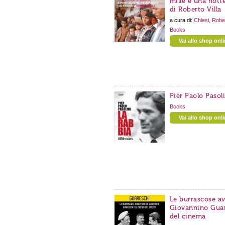
mille e una notte
di Roberto Villa
a cura di:
Chiesi, Robe
Books
Vai allo shop onl
Pier Paolo Pasoli
Books
Vai allo shop onl
Le burrascose av
Giovannino Gua
del cinema