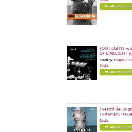
Vai allo shop onl
FOOTLIGHTS wi
OF LIMELIGHT b
cured by:
Chaplin, Cha
Books
Vai allo shop onl
I vestiti dei sog
costumisti italia
Books
Vai allo shop onl