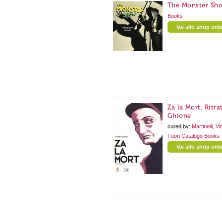
The Monster Sh
Books
Vai allo shop onl
Za la Mort. Ritra
Ghione
cured by:
Martinelli, Vit
Fuori Catalogo
Books
Vai allo shop onl