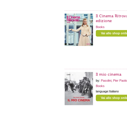
Il Cinema Ritrov
edizione
Books
Vai allo shop onl
Il mio cinema
by:
Pasolini, Pier Paolo
Books
language:Italiano
Vai allo shop onl