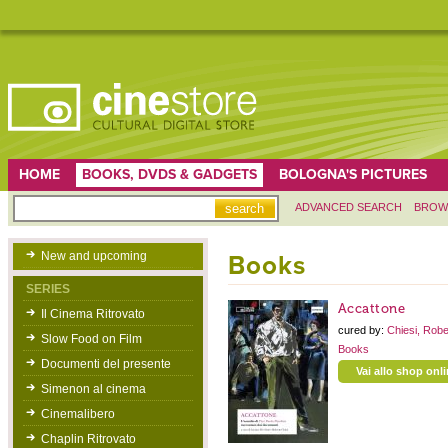
HOME
BOOKS, DVDS & GADGETS
BOLOGNA'S PICTURES
ADVANCED SEARCH
BROW
New and upcoming
Books
SERIES
Accattone
Il Cinema Ritrovato
cured by:
Chiesi, Rob
Slow Food on Film
Books
Documenti del presente
Vai allo shop onl
Simenon al cinema
Cinemalibero
Chaplin Ritrovato