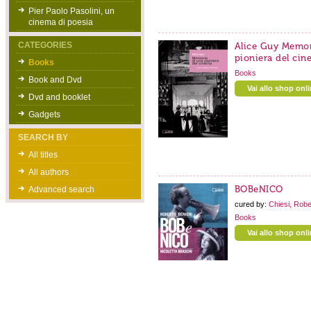
Pier Paolo Pasolini, un
cinema di poesia
CATEGORIES
Alice Guy Memor
pioniera del ci
Books
Books
Book and Dvd
Vai allo shop onl
Dvd and booklet
Gadgets
SEARCH BY
All titles
All authors
BOBeNICO
Advanced search
cured by:
Chiesi, Robe
Books
Vai allo shop onl