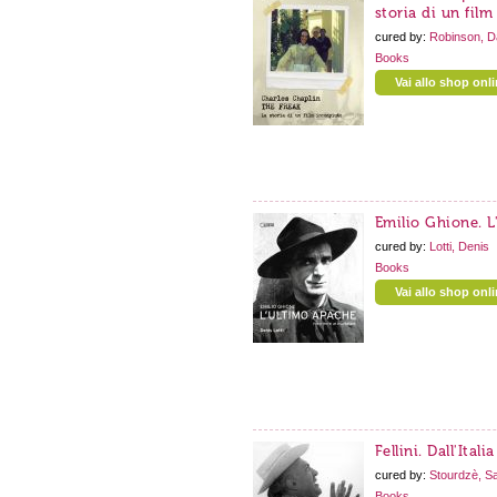
storia di un fil
cured by:
Robinson, D
Books
Vai allo shop onl
Emilio Ghione. L
cured by:
Lotti, Denis
Books
Vai allo shop onl
Fellini. Dall'Itali
cured by:
Stourdzè, S
Books