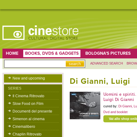
HOME
BOOKS, DVDS & GADGETS
BOLOGNA'S PICTURES
ADVANCED SEARCH
BROW
New and upcoming
Di Gianni, Luigi
SERIES
Uomini e spiriti
Il Cinema Ritrovato
Luigi Di Gianni
Slow Food on Film
cured by:
Di Gianni, Lu
Documenti del presente
Dvd and booklet
Simenon al cinema
Vai allo shop onl
Cinemalibero
Chaplin Ritrovato