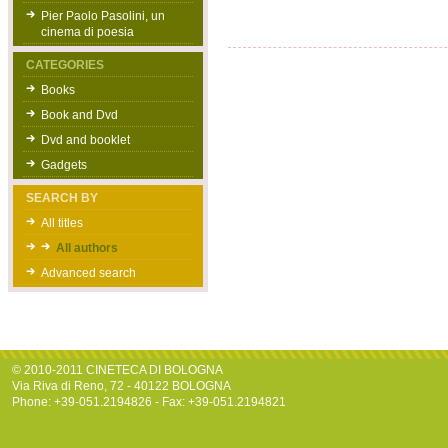
Pier Paolo Pasolini, un
cinema di poesia
CATEGORIES
Books
Book and Dvd
Dvd and booklet
Gadgets
SEARCH BY
All titles
All authors
Advanced search
© 2010-2011 CINETECA DI BOLOGNA
Via Riva di Reno, 72 - 40122 BOLOGNA
Phone: +39-051.2194826 - Fax: +39-051.2194821