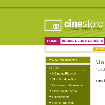
HOME
BOOKS, DVDS & GADGETS
New and upcoming
Uom
SERIES
Year:
2
Il Cinema Ritrovato
Slow Food on Film
cured 
Documenti del presente
Simenon al cinema
Cinemalibero
Chaplin Ritrovato