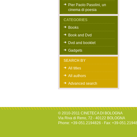
Pier Paolo Pasolini, un
cinema di poesia
CATEGORIES
Books
Book and Dvd
Dvd and booklet
Gadgets
SEARCH BY
All titles
All authors
Advanced search
© 2010-2011 CINETECA DI BOLOGNA
Via Riva di Reno, 72 - 40122 BOLOGNA
Phone: +39-051.2194826 - Fax: +39-051.2194