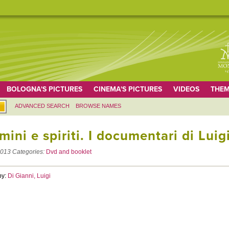
BOLOGNA'S PICTURES
CINEMA'S PICTURES
VIDEOS
THEM
ADVANCED SEARCH
BROWSE NAMES
ini e spiriti. I documentari di Luig
013
Categories:
Dvd and booklet
by:
Di Gianni, Luigi