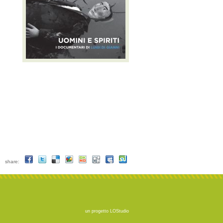
share:
un progetto
LOStudio