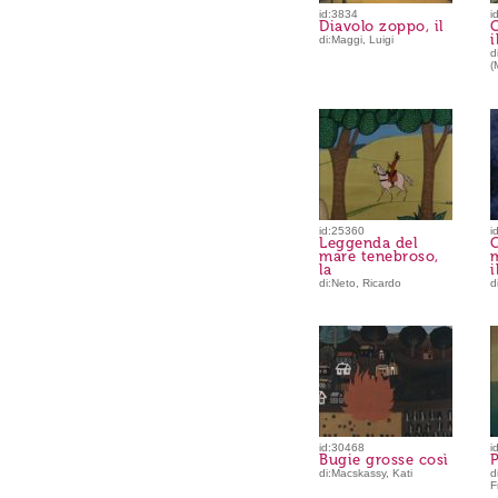
id:3834
i
Diavolo zoppo, il
i
di:Maggi, Luigi
d
(
id:25360
i
Leggenda del
G
mare tenebroso,
la
i
di:Neto, Ricardo
d
id:30468
i
Bugie grosse così
P
di:Macskassy, Kati
d
F