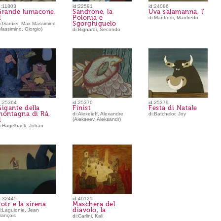
d:11803
id:22591
id:24086
Grande lumacone,
Sandrone, la
Uva salamanna, l'
l
Polonia e
di:Manfredi, Manfredo
Sgorghiguelo
i:Garnier, Max Massimino
Massimino, Giorgio)
di:Bignardi, Secondo
d:25364
id:25370
id:25379
igante della
Finist
Festa di Natale
montagna di Rå,
di:Alexeieff, Alexandre
di:Batchelor, Joy
l
(Alekseev, Aleksandr)
i:Hagelback, Johan
d:32445
id:40125
otr e la sirena
Maschera del
diavolo, la
i:Laguionie, Jean
rançois
di:Carlini, Kalí