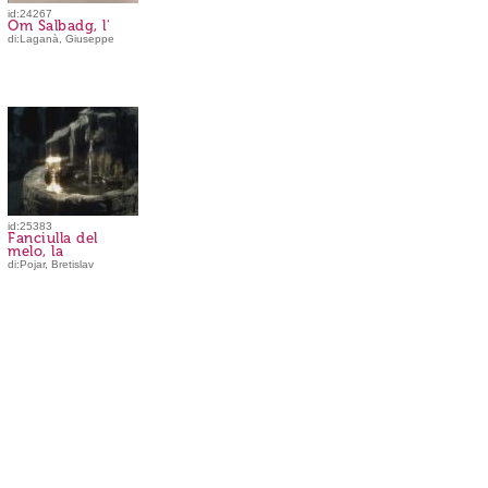
id:24267
Om Salbadg, l'
di:Laganà, Giuseppe
id:25383
Fanciulla del
melo, la
di:Pojar, Bretislav