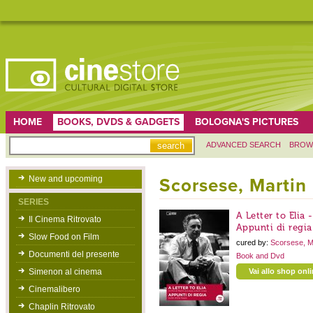
HOME
BOOKS, DVDS & GADGETS
BOLOGNA'S PICTURES
ADVANCED SEARCH
BROW
New and upcoming
Scorsese, Martin
SERIES
A Letter to Elia 
Il Cinema Ritrovato
Appunti di regia
Slow Food on Film
cured by:
Scorsese, M
Documenti del presente
Book and Dvd
Simenon al cinema
Vai allo shop onl
Cinemalibero
Chaplin Ritrovato