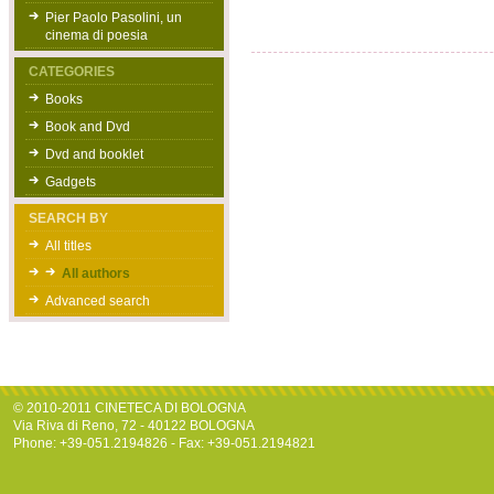
Pier Paolo Pasolini, un
cinema di poesia
CATEGORIES
Books
Book and Dvd
Dvd and booklet
Gadgets
SEARCH BY
All titles
All authors
Advanced search
© 2010-2011 CINETECA DI BOLOGNA
Via Riva di Reno, 72 - 40122 BOLOGNA
Phone: +39-051.2194826 - Fax: +39-051.2194821