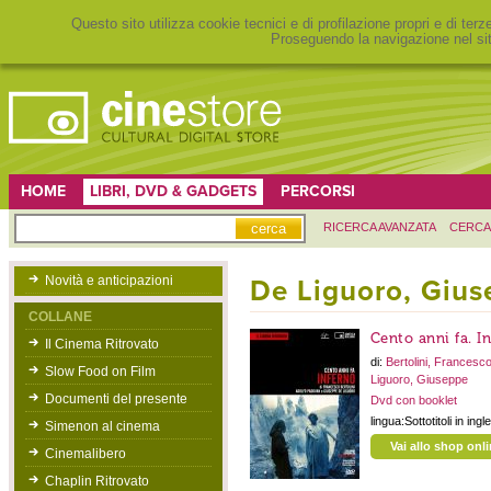
Questo sito utilizza cookie tecnici e di profilazione propri e di ter
Proseguendo la navigazione nel sit
HOME
LIBRI, DVD & GADGETS
PERCORSI
RICERCA AVANZATA
CERCA
Novità e anticipazioni
De Liguoro, Gius
COLLANE
Cento anni fa. I
Il Cinema Ritrovato
di:
Bertolini, Francesc
Slow Food on Film
Liguoro, Giuseppe
Documenti del presente
Dvd con booklet
lingua:Sottotitoli in ingl
Simenon al cinema
Vai allo shop onl
Cinemalibero
Chaplin Ritrovato