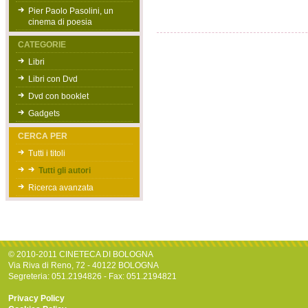
Pier Paolo Pasolini, un
cinema di poesia
CATEGORIE
Libri
Libri con Dvd
Dvd con booklet
Gadgets
CERCA PER
Tutti i titoli
Tutti gli autori
Ricerca avanzata
© 2010-2011 CINETECA DI BOLOGNA
Via Riva di Reno, 72 - 40122 BOLOGNA
Segreteria: 051.2194826 - Fax: 051.2194821
Privacy Policy