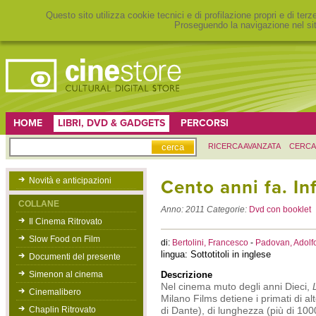
Questo sito utilizza cookie tecnici e di profilazione propri e di ter
Proseguendo la navigazione nel sit
HOME
LIBRI, DVD & GADGETS
PERCORSI
RICERCA AVANZATA
CERCA
Novità e anticipazioni
Cento anni fa. In
COLLANE
Anno:
2011
Categorie:
Dvd con booklet
Il Cinema Ritrovato
Slow Food on Film
di:
Bertolini, Francesco
-
Padovan, Adolf
lingua: Sottotitoli in inglese
Documenti del presente
Simenon al cinema
Descrizione
Nel cinema muto degli anni Dieci,
Cinemalibero
Milano Films detiene i primati di al
Chaplin Ritrovato
di Dante), di lunghezza (più di 1000