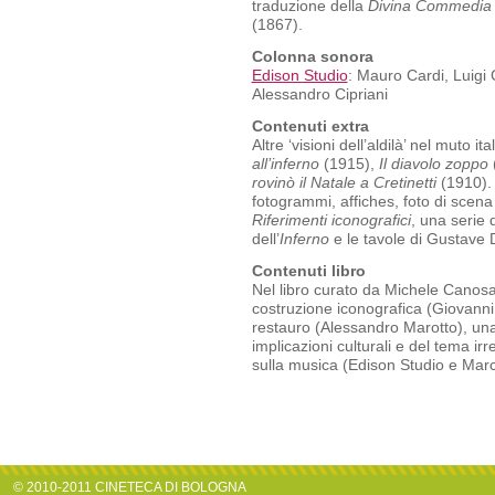
traduzione della
Divina Commedia
(1867).
Colonna sonora
Edison Studio
: Mauro Cardi, Luigi C
Alessandro Cipriani
Contenuti extra
Altre ‘visioni dell’aldilà’ nel muto 
all’inferno
(1915),
Il diavolo zoppo
rovinò il Natale a Cretinetti
(1910)
fotogrammi, affiches, foto di scena d
Riferimenti iconografici
, una serie d
dell’
Inferno
e le tavole di Gustave Dor
Contenuti libro
Nel libro curato da Michele Canosa:
costruzione iconografica (Giovanni La
restauro (Alessandro Marotto), una r
implicazioni culturali e del tema i
sulla musica (Edison Studio e Mar
© 2010-2011 CINETECA DI BOLOGNA