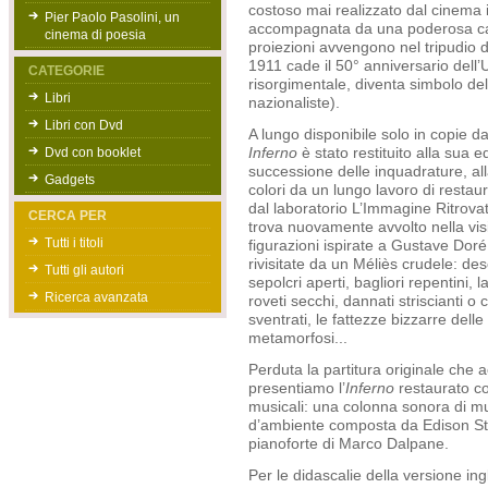
costoso mai realizzato dal cinema i
Pier Paolo Pasolini, un
accompagnata da una poderosa cam
cinema di poesia
proiezioni avvengono nel tripudio di 
1911 cade il 50° anniversario dell’U
CATEGORIE
risorgimentale, diventa simbolo dell
Libri
nazionaliste).
Libri con Dvd
A lungo disponibile solo in copie d
Dvd con booklet
Inferno
è stato restituito alla sua 
successione delle inquadrature, all
Gadgets
colori da un lungo lavoro di restau
dal laboratorio L’Immagine Ritrovat
CERCA PER
trova nuovamente avvolto nella vis
Tutti i titoli
figurazioni ispirate a Gustave Doré 
rivisitate da un Méliès crudele: de
Tutti gli autori
sepolcri aperti, bagliori repentini, l
Ricerca avanzata
roveti secchi, dannati striscianti o
sventrati, le fattezze bizzarre dell
metamorfosi...
Perduta la partitura originale che
presentiamo l’
Inferno
restaurato co
musicali: una colonna sonora di mu
d’ambiente composta da Edison St
pianoforte di Marco Dalpane.
Per le didascalie della versione ingl