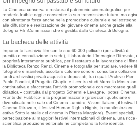
Un impegno sul passato e sul futuro
La Cineteca conserva e restaura il patrimonio cinematografico per
renderlo fruibile oggi e consentire la sua trasmissione futura, ma agis
con altrettanta forza anche nella promozione culturale e nel sostegno
alla diffusione e realizzazione del giovane cinema anche grazie alla
Bologna FilmCommission che è gestita dalla Cineteca di Bologna.
La bacheca delle attività
Imponente l’archivio film con le sue 60.000 pellicole (per attività di
prestito e consultazione in sede); il laboratorio L’Immagine Ritrovata, 
proprietà interamente pubblica, per il restauro e la lavorazione di filma
la Biblioteca Renzo Renzi. Cinema e fotografia per studiare, vedere fi
fotografie e manifesti, ascoltare colonne sonore, consultare collezioni
fondi archivistici privati acquisiti o depositati, tra i quali l'Archivio Pier
Paolo Pasolini, il Progetto Chaplin e il centro studi Marcello Mastroian
continuativa e sfaccettata l’attività promozionale con macroaree quali 
didattica – costituita dal progetto Schermi e Lavagne, Ipotesi Cinema.
Fronte del Pubblico- e la programmazione (proiezioni quotidiane e
diversificate nelle sale del Cinema Lumière; Visioni Italiane; il festival I
Cinema Ritrovato; il festival Human Rights Nights; la manifestazione
estiva Sotto le stelle del cinema in Piazza Maggiore). Eventi speciali,
partecipazione ai maggiori festival internazionali di cinema, una ricca 
scientifica produzione editoriale ne completano la forte identità.