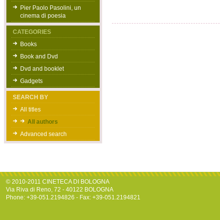
Pier Paolo Pasolini, un
cinema di poesia
CATEGORIES
Books
Book and Dvd
Dvd and booklet
Gadgets
SEARCH BY
All titles
All authors
Advanced search
© 2010-2011 CINETECA DI BOLOGNA
Via Riva di Reno, 72 - 40122 BOLOGNA
Phone: +39-051.2194826 - Fax: +39-051.2194821