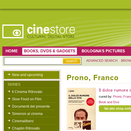
HOME
BOOKS, DVDS & GADGETS
BOLOGNA'S PICTURES
ADVANCED SEARCH
BROW
New and upcoming
Prono, Franco
SERIES
Il dolce rumore d
Il Cinema Ritrovato
cured by:
Prono, Fra
Slow Food on Film
Book and Dvd
Documenti del presente
Vai allo shop onl
Simenon al cinema
Cinemalibero
Chaplin Ritrovato