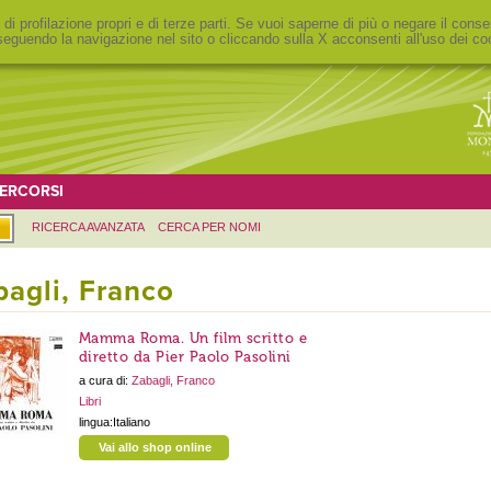
 di profilazione propri e di terze parti. Se vuoi saperne di più o negare il conse
eguendo la navigazione nel sito o cliccando sulla X acconsenti all'uso dei co
ERCORSI
RICERCA AVANZATA
CERCA PER NOMI
bagli, Franco
Mamma Roma. Un film scritto e
diretto da Pier Paolo Pasolini
a cura di:
Zabagli, Franco
Libri
lingua:Italiano
Vai allo shop online