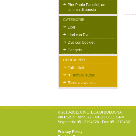
Pier Paolo Pasolini, un
cinema di poesia
CATEGORIE
Libri
Libri con Dvd
Dvd con booklet
Gadgets
CERCA PER
Tutti i titoli
Tutti gli autori
Ricerca avanzata
© 2010-2011 CINETECA DI BOLOGNA
Via Riva di Reno, 72 - 40122 BOLOGNA
Segreteria: 051.2194826 - Fax: 051.2194821
Privacy Policy