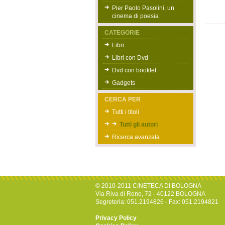
Pier Paolo Pasolini, un
cinema di poesia
CATEGORIE
Libri
Libri con Dvd
Dvd con booklet
Gadgets
CERCA PER
Tutti i titoli
Tutti gli autori
Ricerca avanzata
© 2010-2011 CINETECA DI BOLOGNA
Via Riva di Reno, 72 - 40122 BOLOGNA
Segreteria: 051.2194826 - Fax: 051.2194821
Privacy Policy