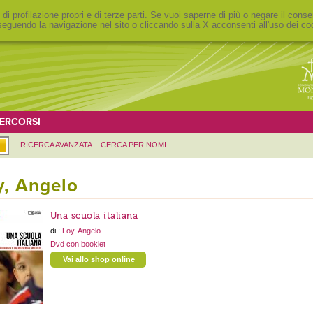
 di profilazione propri e di terze parti. Se vuoi saperne di più o negare il conse
eguendo la navigazione nel sito o cliccando sulla X acconsenti all'uso dei co
ERCORSI
RICERCA AVANZATA
CERCA PER NOMI
y, Angelo
Una scuola italiana
di :
Loy, Angelo
Dvd con booklet
Vai allo shop online