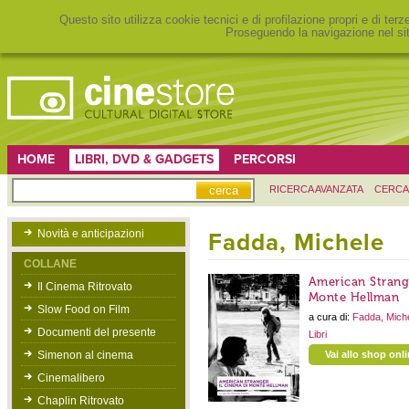
Questo sito utilizza cookie tecnici e di profilazione propri e di ter
Proseguendo la navigazione nel sit
HOME
LIBRI, DVD & GADGETS
PERCORSI
RICERCA AVANZATA
CERCA
Novità e anticipazioni
Fadda, Michele
COLLANE
American Strange
Il Cinema Ritrovato
Monte Hellman
Slow Food on Film
a cura di:
Fadda, Mich
Documenti del presente
Libri
Simenon al cinema
Vai allo shop onl
Cinemalibero
Chaplin Ritrovato