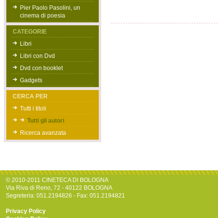
Pier Paolo Pasolini, un
cinema di poesia
CATEGORIE
Libri
Libri con Dvd
Dvd con booklet
Gadgets
CERCA PER
Tutti i titoli
Tutti gli autori
Ricerca avanzata
© 2010-2011 CINETECA DI BOLOGNA
Via Riva di Reno, 72 - 40122 BOLOGNA
Segreteria: 051.2194826 - Fax: 051.2194821
Privacy Policy