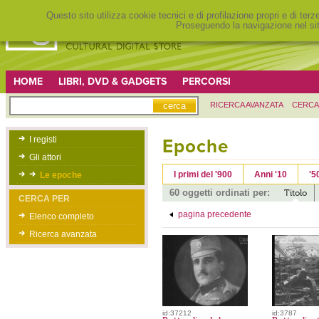
Questo sito utilizza cookie tecnici e di profilazione propri e di ter
Proseguendo la navigazione nel sit
HOME
LIBRI, DVD & GADGETS
PERCORSI
RICERCA AVANZATA
CERCA
I registi
Epoche
Gli attori
I primi del '900
Anni '10
'5
Le epoche
60 oggetti ordinati per:
Titolo
CERCA PER
pagina precedente
Elenco completo
Ricerca avanzata
id:37212
id:3787