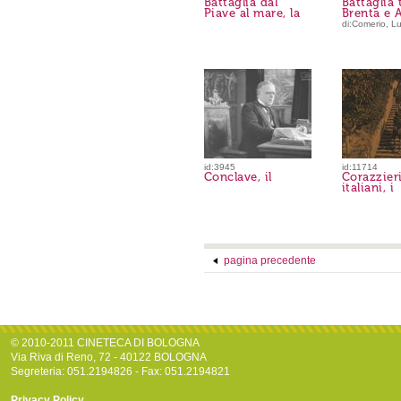
Battaglia dal
Battaglia 
Piave al mare, la
Brenta e A
di:Comerio, L
id:3945
id:11714
Conclave, il
Corazzier
italiani, i
pagina precedente
© 2010-2011 CINETECA DI BOLOGNA
Via Riva di Reno, 72 - 40122 BOLOGNA
Segreteria: 051.2194826 - Fax: 051.2194821
Privacy Policy