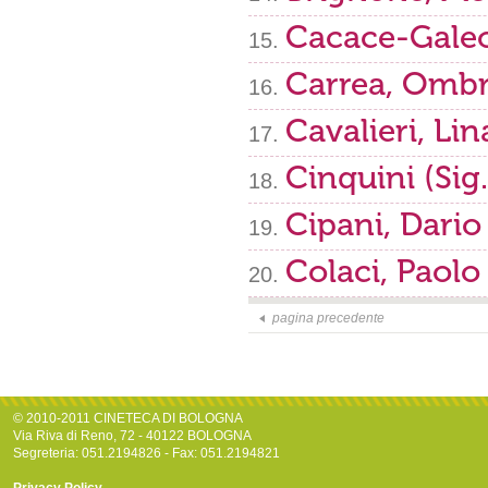
Cacace-Galeo
Carrea, Ombr
Cavalieri, Lin
Cinquini (Sig
Cipani, Dario
Colaci, Paolo
pagina precedente
© 2010-2011 CINETECA DI BOLOGNA
Via Riva di Reno, 72 - 40122 BOLOGNA
Segreteria: 051.2194826 - Fax: 051.2194821