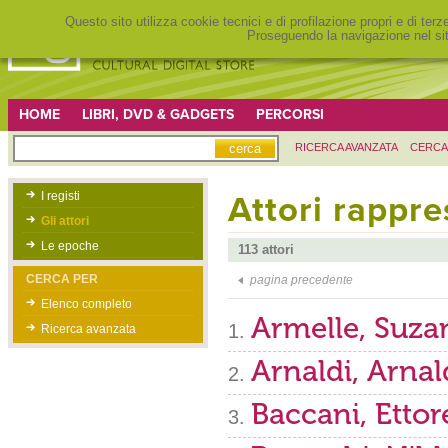
Questo sito utilizza cookie tecnici e di profilazione propri e di ter
Proseguendo la navigazione nel sit
HOME
LIBRI, DVD & GADGETS
PERCORSI
RICERCA AVANZATA
CERCA
I registi
Attori rappre
Gli attori
Le epoche
113 attori
CERCA PER
pagina precedente
Elenco completo
Armelle, Suza
Ricerca avanzata
Arnaldi, Arna
Baccani, Ettor