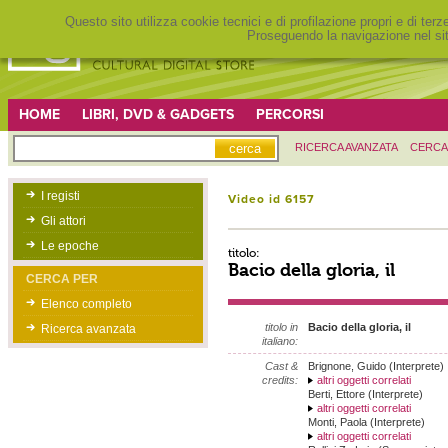
Questo sito utilizza cookie tecnici e di profilazione propri e di ter
Proseguendo la navigazione nel sit
HOME
LIBRI, DVD & GADGETS
PERCORSI
RICERCA AVANZATA
CERCA
I registi
Video id 6157
Gli attori
Le epoche
titolo:
Bacio della gloria, il
CERCA PER
Elenco completo
titolo in
Bacio della gloria, il
Ricerca avanzata
italiano:
Cast &
Brignone, Guido (Interprete)
credits:
altri oggetti correlati
Berti, Ettore (Interprete)
altri oggetti correlati
Monti, Paola (Interprete)
altri oggetti correlati