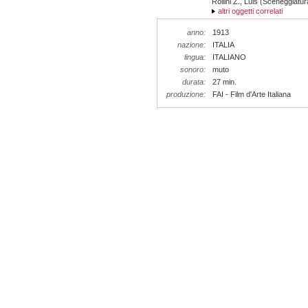
Rollini Z., Luis (Sceneggiatur
altri oggetti correlati
anno:
1913
nazione:
ITALIA
lingua:
ITALIANO
sonoro:
muto
durata:
27 min.
produzione:
FAI - Film d'Arte Italiana