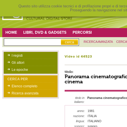
Questo sito utilizza cookie tecnici e di profilazione propri e di ter
Proseguendo la navigazione nel sit
HOME
LIBRI, DVD & GADGETS
PERCORSI
RICERCA AVANZATA
CERCA
I registi
Video id 44523
Gli attori
Le epoche
titolo:
Panorama cinematografic
CERCA PER
cinema
Elenco completo
Ricerca avanzata
titolo in
Panorama cinematografico
italiano:
anno:
1981
nazione:
ITALIA
lingua:
ITALIANO
sonoro:
sonoro