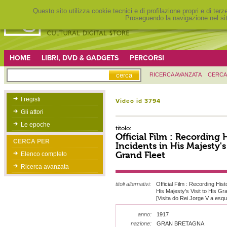
Questo sito utilizza cookie tecnici e di profilazione propri e di ter
Proseguendo la navigazione nel sit
HOME
LIBRI, DVD & GADGETS
PERCORSI
RICERCA AVANZATA
CERCA
I registi
Video id 3794
Gli attori
Le epoche
titolo:
Official Film : Recording H
CERCA PER
Incidents in His Majesty's 
Grand Fleet
Elenco completo
Ricerca avanzata
titoli alternativi:
Official Film : Recording Histo
His Majesty's Visit to His Gr
[Visita do Rei Jorge V a esq
anno:
1917
nazione:
GRAN BRETAGNA