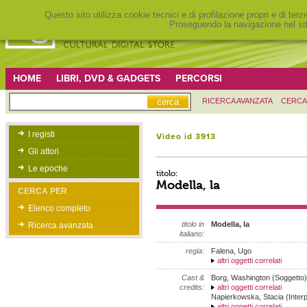
Questo sito utilizza cookie tecnici e di profilazione propri e di ter
Proseguendo la navigazione nel sit
HOME
LIBRI, DVD & GADGETS
PERCORSI
RICERCA AVANZATA
CERCA
I registi
Video id 3913
Gli attori
Le epoche
titolo:
Modella, la
CERCA PER
Elenco completo
titolo in
Modella, la
Ricerca avanzata
italiano:
regia:
Falena, Ugo
altri oggetti correlati
Cast &
Borg, Washington (Soggetto)
credits:
altri oggetti correlati
Napierkowska, Stacia (Interp
altri oggetti correlati