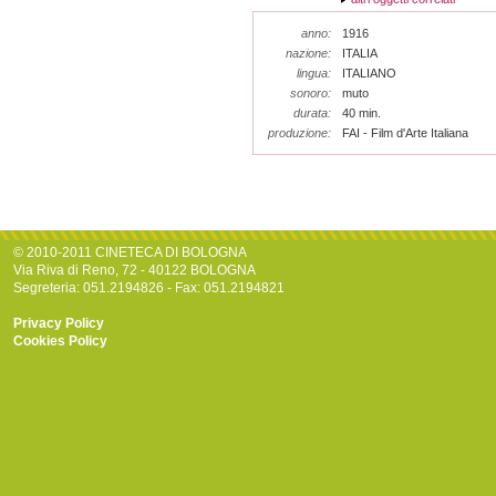
anno:
1916
nazione:
ITALIA
lingua:
ITALIANO
sonoro:
muto
durata:
40 min.
produzione:
FAI - Film d'Arte Italiana
© 2010-2011 CINETECA DI BOLOGNA
Via Riva di Reno, 72 - 40122 BOLOGNA
Segreteria: 051.2194826 - Fax: 051.2194821
Privacy Policy
Cookies Policy