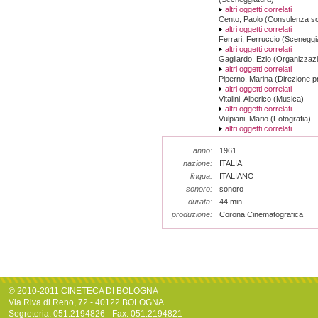
altri oggetti correlati
Cento, Paolo (Consulenza sci
altri oggetti correlati
Ferrari, Ferruccio (Sceneggi
altri oggetti correlati
Gagliardo, Ezio (Organizzaz
altri oggetti correlati
Piperno, Marina (Direzione p
altri oggetti correlati
Vitalini, Alberico (Musica)
altri oggetti correlati
Vulpiani, Mario (Fotografia)
altri oggetti correlati
anno:
1961
nazione:
ITALIA
lingua:
ITALIANO
sonoro:
sonoro
durata:
44 min.
produzione:
Corona Cinematografica
© 2010-2011 CINETECA DI BOLOGNA
Via Riva di Reno, 72 - 40122 BOLOGNA
Segreteria: 051.2194826 - Fax: 051.2194821