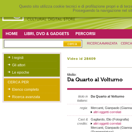
Questo sito utilizza cookie tecnici e di profilazione propri e di ter
Proseguendo la navigazione nel sit
HOME
LIBRI, DVD & GADGETS
PERCORSI
RICERCA AVANZATA
CERCA
I registi
Video id 28409
Gli attori
Le epoche
titolo:
Da Quarto al Volturno
CERCA PER
Elenco completo
titolo in
Da Quarto al Volturno
Ricerca avanzata
italiano:
regia:
Mercanti, Gianpaolo (Giannar
altri oggetti correlati
Cast &
Gagliardo, Elio (Fotografia)
credits:
altri oggetti correlati
Mercanti, Gianpaolo (Giannar
(Sceneggiatura)