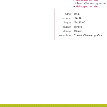
Galiano, Vittorio (Organizzaz
altri oggetti correlati
anno:
1966
nazione:
ITALIA
lingua:
ITALIANO
sonoro:
sonoro
durata:
13 min.
produzione:
Corona Cinematografica