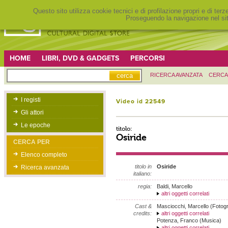
Questo sito utilizza cookie tecnici e di profilazione propri e di ter
Proseguendo la navigazione nel sit
HOME
LIBRI, DVD & GADGETS
PERCORSI
RICERCA AVANZATA
CERCA
I registi
Video id 22549
Gli attori
Le epoche
titolo:
Osiride
CERCA PER
Elenco completo
titolo in
Osiride
Ricerca avanzata
italiano:
regia:
Baldi, Marcello
altri oggetti correlati
Cast &
Masciocchi, Marcello (Fotogr
credits:
altri oggetti correlati
Potenza, Franco (Musica)
altri oggetti correlati