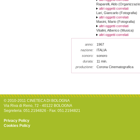
Raparelli, Aldo (Organizzazi
altri oggetti correlati
Lari, Giancarlo (Fotografia)
altri oggetti correlati
Masini, Mario (Fotografia)
altri oggetti correlati
Vitalini, Alberico (Musica)
altri oggetti correlati
anno:
1967
nazione:
ITALIA
sonoro:
sonoro
durata:
11 min.
produzione:
Corona Cinematografica
© 2010-2011 CINETECA DI BOLOGNA
Via Riva di Reno, 72 - 40122 BOLOGNA
Segreteria: 051.2194826 - Fax: 051.2194821
Privacy Policy
Cookies Policy