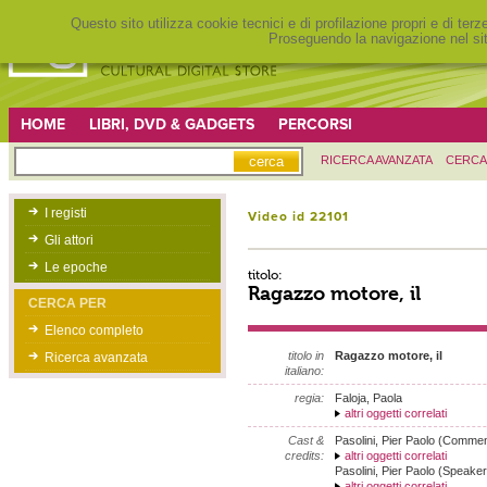
Questo sito utilizza cookie tecnici e di profilazione propri e di ter
Proseguendo la navigazione nel sit
HOME
LIBRI, DVD & GADGETS
PERCORSI
RICERCA AVANZATA
CERCA
I registi
Video id 22101
Gli attori
Le epoche
titolo:
Ragazzo motore, il
CERCA PER
Elenco completo
titolo in
Ragazzo motore, il
Ricerca avanzata
italiano:
regia:
Faloja, Paola
altri oggetti correlati
Cast &
Pasolini, Pier Paolo (Commen
credits:
altri oggetti correlati
Pasolini, Pier Paolo (Speaker
altri oggetti correlati