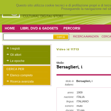
Questo sito utilizza cookie tecnici e di profilazione propri e di ter
Proseguendo la navigazione nel sit
HOME
LIBRI, DVD & GADGETS
PERCORSI
RICERCA AVANZATA
CERCA
I registi
Video id 11713
Gli attori
Le epoche
titolo:
Bersaglieri, i
CERCA PER
Elenco completo
titolo in
Bersaglieri, i
Ricerca avanzata
italiano:
anno:
1909
nazione:
ITALIA
lingua:
ITALIANO
sonoro:
muto
durata:
10 min.