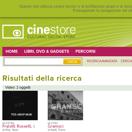
Questo sito utilizza cookie tecnici e di profilazione propri e di ter
Proseguendo la navigazione nel sit
HOME
LIBRI, DVD & GADGETS
PERCORSI
RICERCA AVANZATA
CERCA
Risultati della ricerca
Video: 2 oggetti
id:23791
id:2791
Fratelli Rosselli, i
Gramsci
di:Risi, Nelo
di:Nelli, Piero