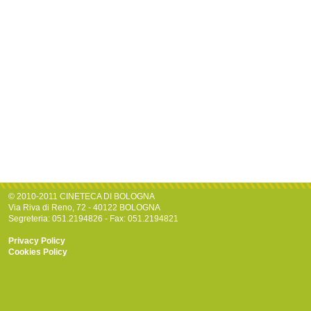
© 2010-2011 CINETECA DI BOLOGNA
Via Riva di Reno, 72 - 40122 BOLOGNA
Segreteria: 051.2194826 - Fax: 051.2194821
Privacy Policy
Cookies Policy