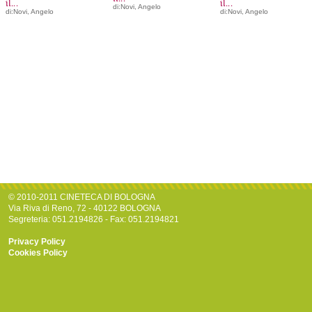
il...
il...
di:Novi, Angelo
di:Novi, Angelo
di:Novi, Angelo
© 2010-2011 CINETECA DI BOLOGNA
Via Riva di Reno, 72 - 40122 BOLOGNA
Segreteria: 051.2194826 - Fax: 051.2194821
Privacy Policy
Cookies Policy