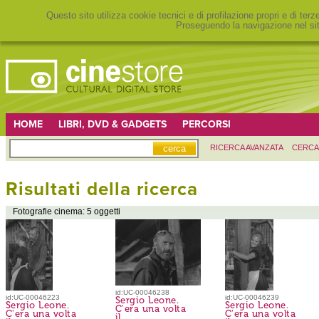
Questo sito utilizza cookie tecnici e di profilazione propri e di ter
Proseguendo la navigazione nel sit
HOME
LIBRI, DVD & GADGETS
PERCORSI
RICERCA AVANZATA
CERCA
Risultati della ricerca
Fotografie cinema: 5 oggetti
id:UC-00046238
id:UC-00046223
id:UC-00046239
Sergio Leone.
Sergio Leone.
Sergio Leone.
C'era una volta
C'era una volta
C'era una volta
il...