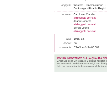
soggetti:
Western - Cinema italiano - S
Backstage - Ritratti - Registi
persone:
Cardinale, Claudia
altri oggetti correlati
Jason Robards
altri oggetti correlati
Sergio Leone
altri oggetti correlati
data:
1968/ ca.
colore:
bn
inventario:
CFANLeo1-3a-03.004
AVVISO IMPORTANTE SULLA QUALITÀ DEL
L’Archivio della Cineteca di Bologna rispetta 
le caratteristiche del materiale originale. Per 
foto qui presenti potrebbero avere delle imper