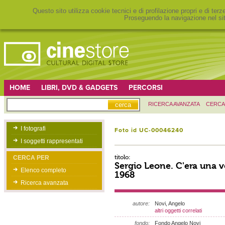
Questo sito utilizza cookie tecnici e di profilazione propri e di ter
Proseguendo la navigazione nel sit
HOME
LIBRI, DVD & GADGETS
PERCORSI
RICERCA AVANZATA
CERCA
I fotografi
Foto id UC-00046240
I soggetti rappresentati
titolo:
CERCA PER
Sergio Leone. C'era una vo
Elenco completo
1968
Ricerca avanzata
autore:
Novi, Angelo
altri oggetti correlati
fondo:
Fondo Angelo Novi