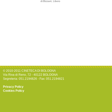
di:Bizzarri, Libero
© 2010-2011 CINETECA DI BOLOGNA
Via Riva di Reno, 72 - 40122 BOLOGNA
Segreteria: 051.2194826 - Fax: 051.2194821
Privacy Policy
Cookies Policy