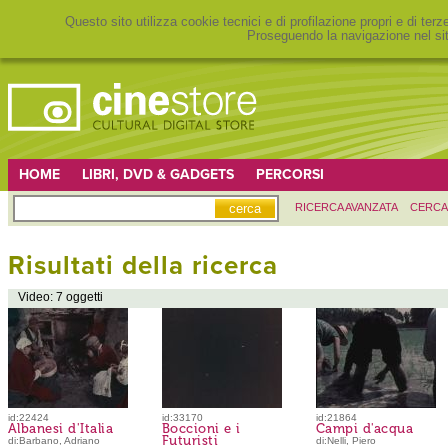
Questo sito utilizza cookie tecnici e di profilazione propri e di ter
Proseguendo la navigazione nel sit
HOME
LIBRI, DVD & GADGETS
PERCORSI
RICERCA AVANZATA
CERCA
Risultati della ricerca
Video: 7 oggetti
id:22424
id:33170
id:21864
Albanesi d'Italia
Boccioni e i
Campi d'acqua
Futuristi
di:Barbano, Adriano
di:Nelli, Piero