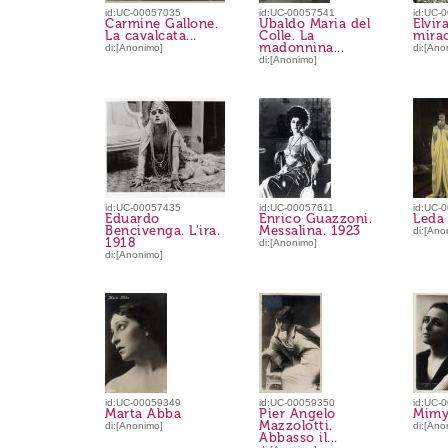
id:UC-00057035
id:UC-00057541
id:UC-
Carmine Gallone.
Ubaldo Maria del
Elvira
La cavalcata...
Colle. La
mirac
madonnina...
di:[Anonimo]
di:[Ano
di:[Anonimo]
id:UC-00057435
id:UC-00057611
id:UC-
Eduardo
Enrico Guazzoni.
Leda
Bencivenga. L'ira.
Messalina. 1923
di:[Ano
1918
di:[Anonimo]
di:[Anonimo]
id:UC-00059349
id:UC-00059350
id:UC-
Marta Abba
Pier Angelo
Mimy
Mazzolotti.
di:[Anonimo]
di:[Ano
Abbasso il...