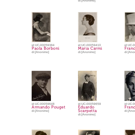
di:[Anonimo]
id:UC-00059384
id:UC-00059410
id:UC-
Paola Borboni
Maria Carmi
Fran
di:[Anonimo]
di:[Anonimo]
di:[Ano
id:UC-00059648
id:UC-00059659
id:UC-
Armando Pouget
Eduardo
Franc
Scarpetta
di:[Anonimo]
di:[Ano
di:[Anonimo]