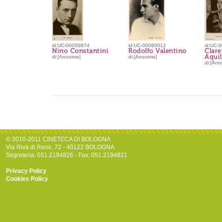
id:UC-00059874
id:UC-00060012
id:UC-
Nino Constantini
Rodolfo Valentino
Clar
Aquil
di:[Anonimo]
di:[Anonimo]
di:[Ano
© 2010-2011 CINETECA DI BOLOGNA
Via Riva di Reno, 72 - 40122 BOLOGNA
Segreteria: 051.2194826 - Fax: 051.2194821
Privacy Policy
Cookies Policy