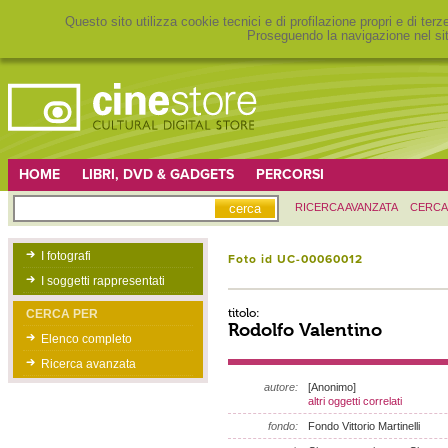
Questo sito utilizza cookie tecnici e di profilazione propri e di ter
Proseguendo la navigazione nel sit
HOME
LIBRI, DVD & GADGETS
PERCORSI
RICERCA AVANZATA
CERCA
I fotografi
Foto id UC-00060012
I soggetti rappresentati
titolo:
CERCA PER
Rodolfo Valentino
Elenco completo
Ricerca avanzata
autore:
[Anonimo]
altri oggetti correlati
fondo:
Fondo Vittorio Martinelli