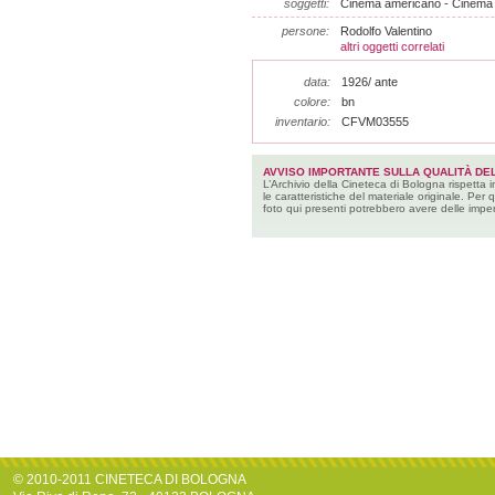
soggetti:
Cinema americano - Cinema m
persone:
Rodolfo Valentino
altri oggetti correlati
data:
1926/ ante
colore:
bn
inventario:
CFVM03555
AVVISO IMPORTANTE SULLA QUALITÀ DEL
L’Archivio della Cineteca di Bologna rispetta 
le caratteristiche del materiale originale. Per 
foto qui presenti potrebbero avere delle imper
© 2010-2011 CINETECA DI BOLOGNA