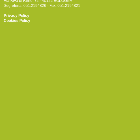
Via Riva di Reno, 72 - 40122 BOLOGNA
Segreteria: 051.2194826 - Fax: 051.2194821
Privacy Policy
Cookies Policy