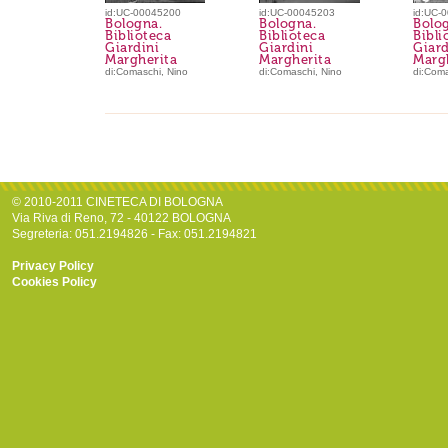
id:UC-00045200
id:UC-00045203
id:UC-
Bologna.
Bologna.
Bolo
Biblioteca
Biblioteca
Bibli
Giardini
Giardini
Giard
Margherita
Margherita
Marg
di:Comaschi, Nino
di:Comaschi, Nino
di:Coma
© 2010-2011 CINETECA DI BOLOGNA
Via Riva di Reno, 72 - 40122 BOLOGNA
Segreteria: 051.2194826 - Fax: 051.2194821
Privacy Policy
Cookies Policy