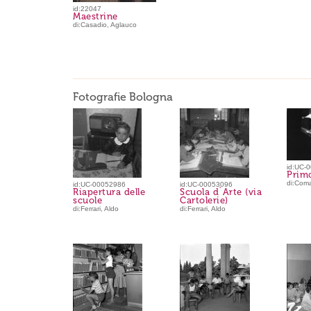
id:22047
Maestrine
di:Casadio, Aglauco
Fotografie Bologna
id:UC-
Primo
di:Coma
id:UC-00052986
id:UC-00053096
Riapertura delle
Scuola d`Arte (via
scuole
Cartolerie)
di:Ferrari, Aldo
di:Ferrari, Aldo