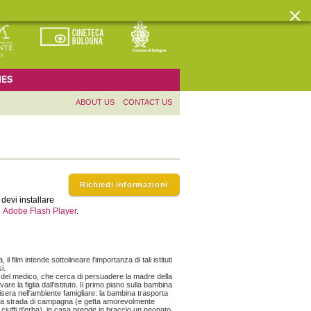
ES
ABOUT US
CONTACT US
Richiedi informazioni
devi installare
Adobe Flash Player
.
il film intende sottolineare l'importanza di tali istituti
i.
 del medico, che cerca di persuadere la madre della
re la figlia dall'istituto. Il primo piano sulla bambina
isera nell'ambiente famigliare: la bambina trasporta
na strada di campagna (e getta amorevolmente
 ciuffi d'erba), in casa prende in braccio un neonato,