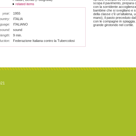
scopa il pavimento, prepara da 
related items
con la sorridente accoglienza d
bambine che si svegliano e si 
year:
1955
della classe c'è un'altalena
mano), il pasto preceduto dal s
ountry:
ITALIA
con le compagne in spiaggia.
nguage:
ITALIANO
grande girotondo nel cortile.
sound:
sound
length:
9 min.
uction:
Federazione Italiana contro la Tubercolosi
821