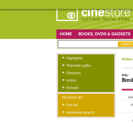
HOME
BOOKS, DVDS & GADGETS
Highlights
Video
Thematic paths
Directors
title:
Bimb
Actors
Periods
itali
SEARCH BY
d
Full list
Advanced search
c