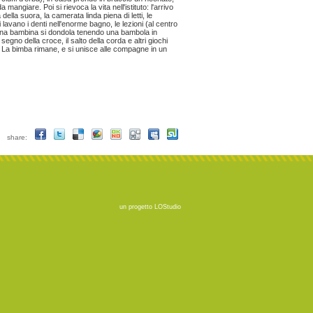
mangiare. Poi si rievoca la vita nell'istituto: l'arrivo
ella suora, la camerata linda piena di letti, le
lavano i denti nell'enorme bagno, le lezioni (al centro
, una bambina si dondola tenendo una bambola in
egno della croce, il salto della corda e altri giochi
 La bimba rimane, e si unisce alle compagne in un
share:
un progetto
LOStudio