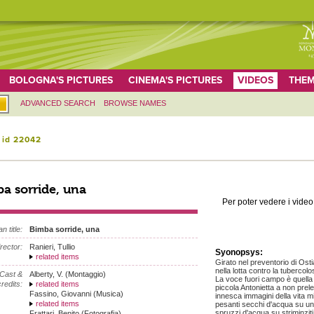
BOLOGNA'S PICTURES
CINEMA'S PICTURES
VIDEOS
THEM
ADVANCED SEARCH
BROWSE NAMES
 id 22042
a sorride, una
Per poter vedere i video 
an title:
Bimba sorride, una
irector:
Ranieri, Tullio
Syonopsys:
related items
Girato nel preventorio di Ostia, 
nella lotta contro la tubercolos
Cast &
Alberty, V. (Montaggio)
La voce fuori campo è quella
redits:
related items
piccola Antonietta a non preleva
Fassino, Giovanni (Musica)
innesca immagini della vita m
related items
pesanti secchi d'acqua su u
spruzzi d'acqua su striminziti
Frattari, Benito (Fotografia)