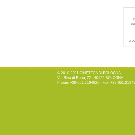
c
la
prod
© 2010-2011 CINETECA DI BOLOGNA
Via Riva di Reno, 72 - 40122 BOLOGNA
Phone: +39-051.2194826 - Fax: +39-051.2194