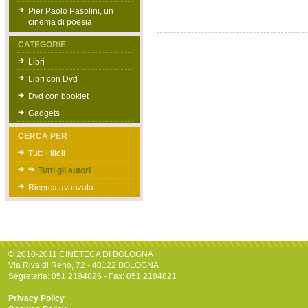
Pier Paolo Pasolini, un
cinema di poesia
CATEGORIE
Libri
Libri con Dvd
Dvd con booklet
Gadgets
CERCA PER
Tutti i titoli
Tutti gli autori
Ricerca avanzata
© 2010-2011 CINETECA DI BOLOGNA
Via Riva di Reno, 72 - 40122 BOLOGNA
Segreteria: 051.2194826 - Fax: 051.2194821
Privacy Policy