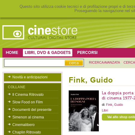
Questo sito utilizza cookie tecnici e di profilazione propri e di ter
Proseguendo la navigazione nel sit
HOME
LIBRI, DVD & GADGETS
PERCORSI
RICERCA AVANZATA
CERCA
Novità e anticipazioni
Fink, Guido
COLLANE
La doppia porta d
Il Cinema Ritrovato
di cinema 1977-
Slow Food on Film
di:
Fink, Guido
Documenti del presente
Libri
Simenon al cinema
Vai allo shop onl
Cinemalibero
Chaplin Ritrovato