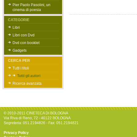
Pier Paolo Pasolini, un
cinema di poesia
CATEGORIE
Libri
Libri con Dvd
Dvd con booklet
Gadgets
CERCA PER
Tutti i titoli
Tutti gli autori
Ricerca avanzata
© 2010-2011 CINETECA DI BOLOGNA
Via Riva di Reno, 72 - 40122 BOLOGNA
Segreteria: 051.2194826 - Fax: 051.2194821
Privacy Policy