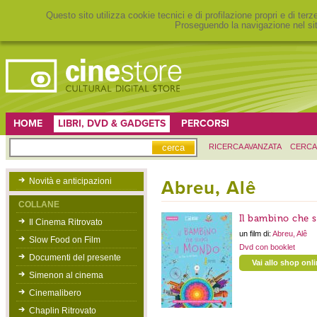
Questo sito utilizza cookie tecnici e di profilazione propri e di ter
Proseguendo la navigazione nel sit
HOME
LIBRI, DVD & GADGETS
PERCORSI
RICERCA AVANZATA
CERCA
Novità e anticipazioni
Abreu, Alê
COLLANE
Il bambino che 
Il Cinema Ritrovato
un film di:
Abreu, Alê
Slow Food on Film
Dvd con booklet
Documenti del presente
Vai allo shop onl
Simenon al cinema
Cinemalibero
Chaplin Ritrovato