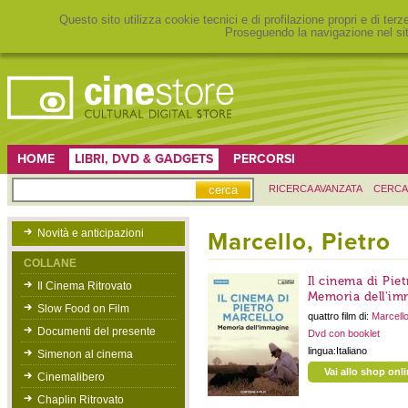
Questo sito utilizza cookie tecnici e di profilazione propri e di ter
Proseguendo la navigazione nel sit
HOME
LIBRI, DVD & GADGETS
PERCORSI
RICERCA AVANZATA
CERCA
Novità e anticipazioni
Marcello, Pietro
COLLANE
Il cinema di Piet
Il Cinema Ritrovato
Memoria dell'im
Slow Food on Film
quattro film di:
Marcello
Documenti del presente
Dvd con booklet
lingua:Italiano
Simenon al cinema
Vai allo shop onl
Cinemalibero
Chaplin Ritrovato