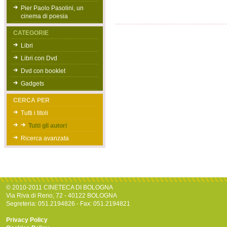
Pier Paolo Pasolini, un
cinema di poesia
CATEGORIE
Libri
Libri con Dvd
Dvd con booklet
Gadgets
CERCA PER
Tutti i titoli
Tutti gli autori
Ricerca avanzata
© 2010-2011 CINETECA DI BOLOGNA
Via Riva di Reno, 72 - 40122 BOLOGNA
Segreteria: 051.2194826 - Fax: 051.2194821
Privacy Policy