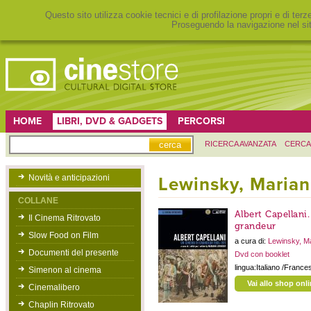
Questo sito utilizza cookie tecnici e di profilazione propri e di ter
Proseguendo la navigazione nel sit
HOME
LIBRI, DVD & GADGETS
PERCORSI
RICERCA AVANZATA
CERCA
Novità e anticipazioni
Lewinsky, Maria
COLLANE
Albert Capellani
Il Cinema Ritrovato
grandeur
Slow Food on Film
a cura di:
Lewinsky, M
Documenti del presente
Dvd con booklet
lingua:Italiano /France
Simenon al cinema
Vai allo shop onl
Cinemalibero
Chaplin Ritrovato