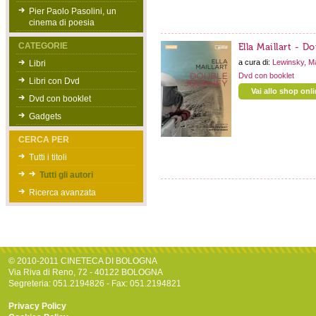
Pier Paolo Pasolini, un
cinema di poesia
CATEGORIE
Ella Maillart - D
a cura di:
Lewinsky, M
Libri
Dvd con booklet
Libri con Dvd
Vai allo shop onl
Dvd con booklet
Gadgets
CERCA PER
Tutti i titoli
Tutti gli autori
Ricerca avanzata
© 2010-2011 CINETECA DI BOLOGNA
Via Riva di Reno, 72 - 40122 BOLOGNA
Segreteria: 051.2194826 - Fax: 051.2194821
Privacy Policy