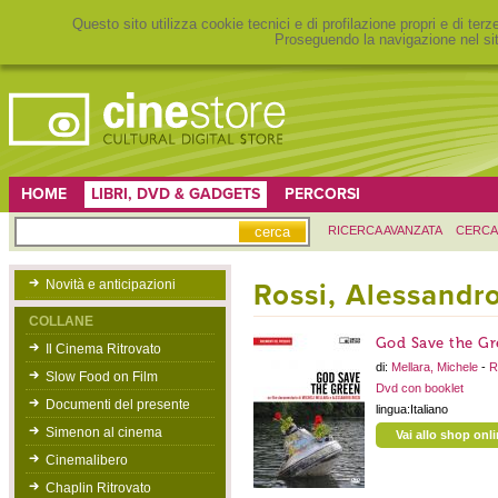
Questo sito utilizza cookie tecnici e di profilazione propri e di ter
Proseguendo la navigazione nel sit
HOME
LIBRI, DVD & GADGETS
PERCORSI
RICERCA AVANZATA
CERCA
Novità e anticipazioni
Rossi, Alessandr
COLLANE
God Save the Gr
Il Cinema Ritrovato
di:
Mellara, Michele
-
R
Slow Food on Film
Dvd con booklet
Documenti del presente
lingua:Italiano
Simenon al cinema
Vai allo shop onl
Cinemalibero
Chaplin Ritrovato