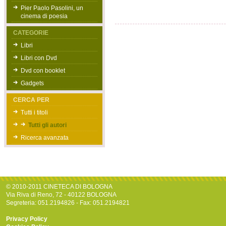
Pier Paolo Pasolini, un
cinema di poesia
CATEGORIE
Libri
Libri con Dvd
Dvd con booklet
Gadgets
CERCA PER
Tutti i titoli
Tutti gli autori
Ricerca avanzata
© 2010-2011 CINETECA DI BOLOGNA
Via Riva di Reno, 72 - 40122 BOLOGNA
Segreteria: 051.2194826 - Fax: 051.2194821
Privacy Policy