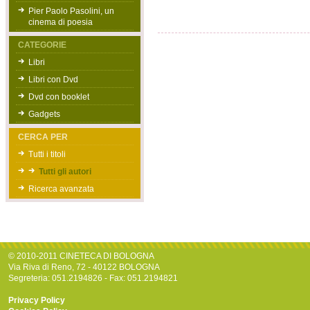
Pier Paolo Pasolini, un
cinema di poesia
CATEGORIE
Libri
Libri con Dvd
Dvd con booklet
Gadgets
CERCA PER
Tutti i titoli
Tutti gli autori
Ricerca avanzata
© 2010-2011 CINETECA DI BOLOGNA
Via Riva di Reno, 72 - 40122 BOLOGNA
Segreteria: 051.2194826 - Fax: 051.2194821
Privacy Policy