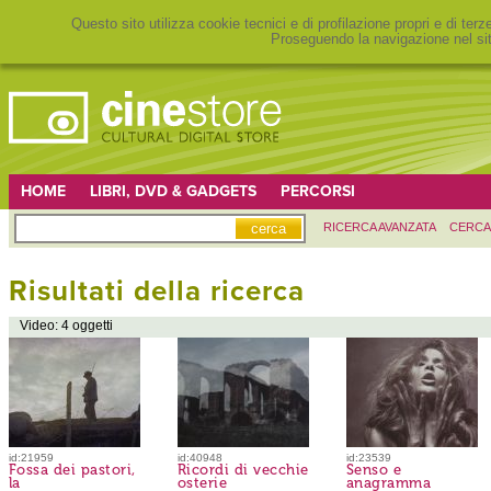
Questo sito utilizza cookie tecnici e di profilazione propri e di ter
Proseguendo la navigazione nel sit
HOME
LIBRI, DVD & GADGETS
PERCORSI
RICERCA AVANZATA
CERCA
Risultati della ricerca
Video: 4 oggetti
id:21959
id:40948
id:23539
Fossa dei pastori,
Ricordi di vecchie
Senso e
la
osterie
anagramma