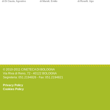
di:Di Ciaula, Agostino
di:Marsili, Emilio
di:Roselli, Ugo
© 2010-2011 CINETECA DI BOLOGNA
Via Riva di Reno, 72 - 40122 BOLOGNA
Segreteria: 051.2194826 - Fax: 051.2194821
Privacy Policy
Cookies Policy