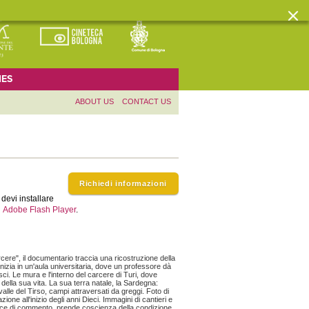
ES
ABOUT US
CONTACT US
Richiedi informazioni
devi installare
Adobe Flash Player
.
arcere", il documentario traccia una ricostruzione della
inizia in un'aula universitaria, dove un professore dà
i. Le mura e l'interno del carcere di Turi, dove
della sua vita. La sua terra natale, la Sardegna:
valle del Tirso, campi attraversati da greggi. Foto di
zione all'inizio degli anni Dieci. Immagini di cantieri e
oce di commento, prende coscienza della condizione