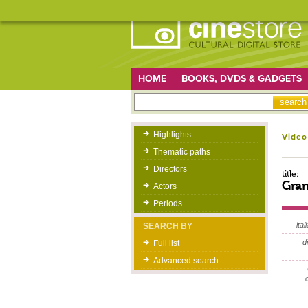
HOME
BOOKS, DVDS & GADGETS
Highlights
Video
Thematic paths
Directors
title:
Gra
Actors
Periods
itali
SEARCH BY
d
Full list
Advanced search
c