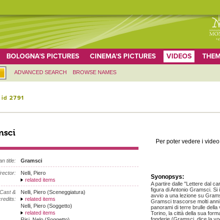
BOLOGNA'S PICTURES
CINEMA'S PICTURES
VIDEOS
THEM
ADVANCED SEARCH
BROWSE NAMES
 id 2791
msci
Per poter vedere i video 
an title:
Gramsci
irector:
Nelli, Piero
Syonopsys:
related items
A partire dalle "Lettere dal c
figura di Antonio Gramsci. Si 
Cast &
Nelli, Piero (Sceneggiatura)
avvio a una lezione su Gramsc
redits:
related items
Gramsci trascorse molti anni 
Nelli, Piero (Soggetto)
panorami di terre brulle della 
related items
Torino, la città della sua forma
fonderie (Gramsci, dice la v
Risi, Nelo (Soggetto)