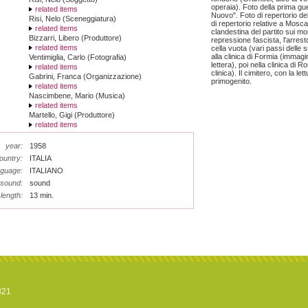
operaia). Foto della prima gu
related items
Nuovo". Foto di repertorio de
Risi, Nelo (Sceneggiatura)
di repertorio relative a Mosca,
related items
clandestina del partito sui 
Bizzarri, Libero (Produttore)
repressione fascista, l'arresto
related items
cella vuota (vari passi delle 
alla clinica di Formia (immagin
Ventimiglia, Carlo (Fotografia)
lettera), poi nella clinica d
related items
clinica). Il cimitero, con la le
Gabrini, Franca (Organizzazione)
primogenito.
related items
Nascimbene, Mario (Musica)
related items
Martello, Gigi (Produttore)
related items
year:
1958
ountry:
ITALIA
nguage:
ITALIANO
sound:
sound
length:
13 min.
821