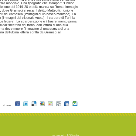
erra mondiale. Una tipografia che stampa "L'Ordine
lle lotte del 1919-20 e della marcia su Roma. Immagini
 dove Gramsci si reca. Il delitto Matteotti, riunione
monti del comasco (immagini di un bosco montano). La
 (immagini del tribunale vuoto). Il carcere di Turi, la
sue lettere). La scarcerazione e il trasferimento prima
i dal finestrino del treno, con lettura di una sua
i Roma dove muore (immagine di una stanza di una
ttura dell'ultima lettera scritta da Gramsci al
share:
un progetto
LOStudio