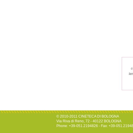
c
la
© 2010-2011 CINETECA DI BOLOGNA
Via Riva di Reno, 72 - 40122 BOLOGNA
Phone: +39-051.2194826 - Fax: +39-051.2194