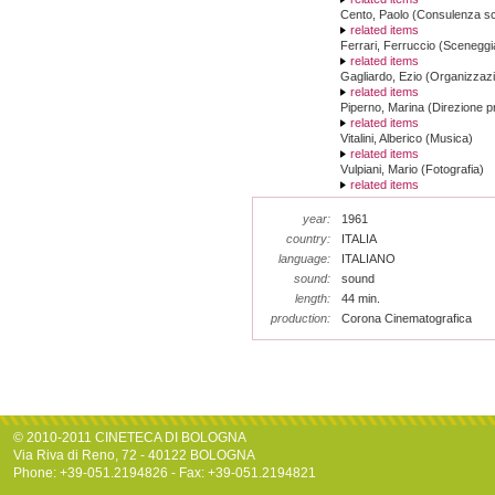
Cento, Paolo (Consulenza sci
related items
Ferrari, Ferruccio (Sceneggi
related items
Gagliardo, Ezio (Organizzaz
related items
Piperno, Marina (Direzione p
related items
Vitalini, Alberico (Musica)
related items
Vulpiani, Mario (Fotografia)
related items
year:
1961
country:
ITALIA
language:
ITALIANO
sound:
sound
length:
44 min.
production:
Corona Cinematografica
© 2010-2011 CINETECA DI BOLOGNA
Via Riva di Reno, 72 - 40122 BOLOGNA
Phone: +39-051.2194826 - Fax: +39-051.2194821