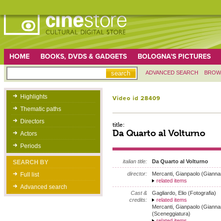
HOME
BOOKS, DVDS & GADGETS
BOLOGNA'S PICTURES
ADVANCED SEARCH
BROW
Highlights
Video id 28409
Thematic paths
Directors
title:
Da Quarto al Volturno
Actors
Periods
italian title:
Da Quarto al Volturno
SEARCH BY
director:
Mercanti, Gianpaolo (Giannar
Full list
related items
Advanced search
Cast &
Gagliardo, Elio (Fotografia)
credits:
related items
Mercanti, Gianpaolo (Giannar
(Sceneggiatura)
related items