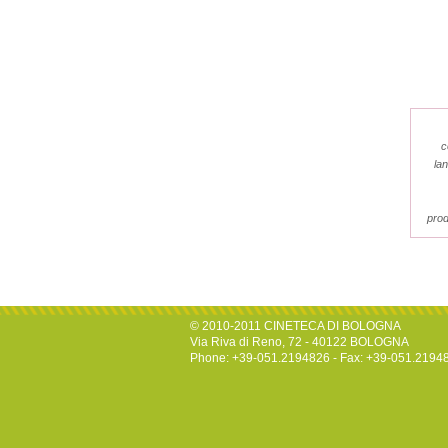
c
la
prod
© 2010-2011 CINETECA DI BOLOGNA
Via Riva di Reno, 72 - 40122 BOLOGNA
Phone: +39-051.2194826 - Fax: +39-051.2194