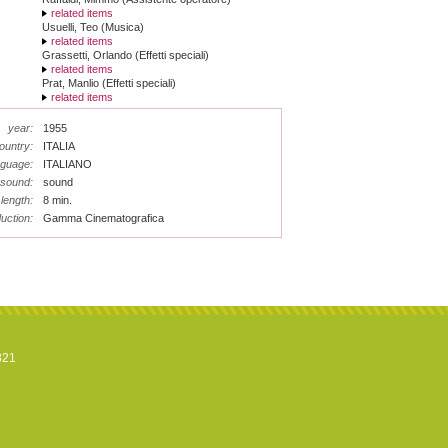
related items
Usuelli, Teo (Musica)
related items
Grassetti, Orlando (Effetti speciali)
related items
Prat, Manlio (Effetti speciali)
related items
year:
1955
ountry:
ITALIA
nguage:
ITALIANO
sound:
sound
length:
8 min.
uction:
Gamma Cinematografica
821