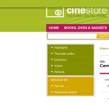
HOME
BOOKS, DVDS & GADGETS
Highlights
Video
Thematic paths
Directors
title:
Ceme
Actors
Periods
itali
SEARCH BY
d
Full list
Advanced search
c