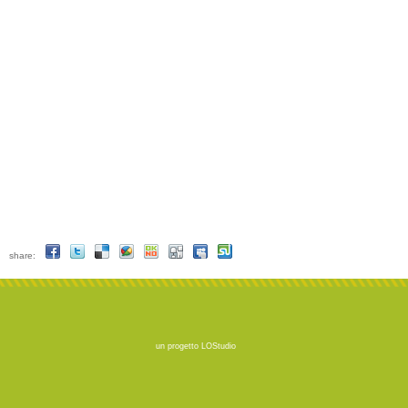
share:
un progetto
LOStudio