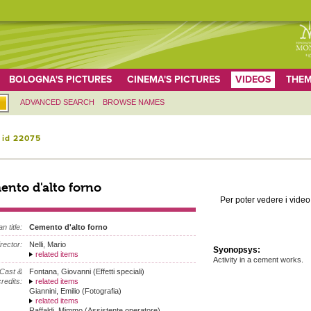
BOLOGNA'S PICTURES
CINEMA'S PICTURES
VIDEOS
THEM
ADVANCED SEARCH
BROWSE NAMES
 id 22075
nto d'alto forno
Per poter vedere i video 
an title:
Cemento d'alto forno
irector:
Nelli, Mario
Syonopsys:
related items
Activity in a cement works.
Cast &
Fontana, Giovanni (Effetti speciali)
redits:
related items
Giannini, Emilio (Fotografia)
related items
Raffaldi, Mimmo (Assistente operatore)