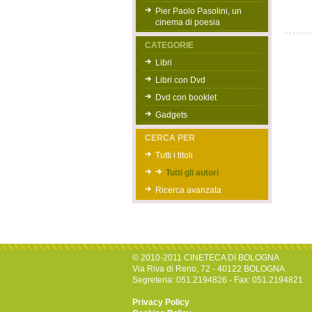
Pier Paolo Pasolini, un
cinema di poesia
CATEGORIE
Libri
Libri con Dvd
Dvd con booklet
Gadgets
CERCA PER
Tutti i titoli
Tutti gli autori
Ricerca avanzata
© 2010-2011 CINETECA DI BOLOGNA
Via Riva di Reno, 72 - 40122 BOLOGNA
Segreteria: 051.2194826 - Fax: 051.2194821
Privacy Policy