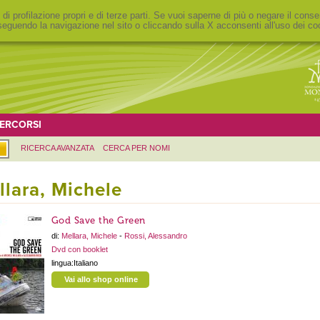
 di profilazione propri e di terze parti. Se vuoi saperne di più o negare il conse
eguendo la navigazione nel sito o cliccando sulla X acconsenti all'uso dei co
ERCORSI
RICERCA AVANZATA
CERCA PER NOMI
llara, Michele
God Save the Green
di:
Mellara, Michele
-
Rossi, Alessandro
Dvd con booklet
lingua:Italiano
Vai allo shop online