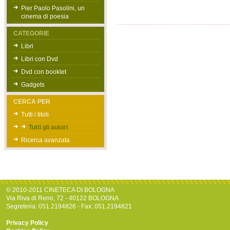
Pier Paolo Pasolini, un
cinema di poesia
CATEGORIE
Libri
Libri con Dvd
Dvd con booklet
Gadgets
CERCA PER
Tutti i titoli
Tutti gli autori
Ricerca avanzata
© 2010-2011 CINETECA DI BOLOGNA
Via Riva di Reno, 72 - 40122 BOLOGNA
Segreteria: 051.2194826 - Fax: 051.2194821
Privacy Policy