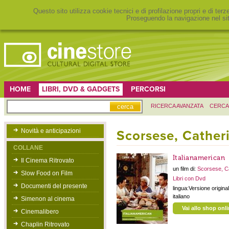
Questo sito utilizza cookie tecnici e di profilazione propri e di ter
Proseguendo la navigazione nel sit
HOME
LIBRI, DVD & GADGETS
PERCORSI
RICERCA AVANZATA
CERCA
Novità e anticipazioni
Scorsese, Cather
COLLANE
Italianamerican
Il Cinema Ritrovato
un film di:
Scorsese, C
Slow Food on Film
Libri con Dvd
Documenti del presente
lingua:Versione originale
italiano
Simenon al cinema
Vai allo shop onl
Cinemalibero
Chaplin Ritrovato