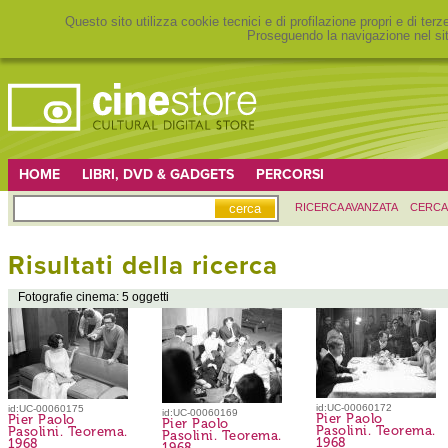
Questo sito utilizza cookie tecnici e di profilazione propri e di ter
Proseguendo la navigazione nel sit
HOME
LIBRI, DVD & GADGETS
PERCORSI
RICERCA AVANZATA
CERCA
Risultati della ricerca
Fotografie cinema: 5 oggetti
id:UC-00060172
id:UC-00060175
id:UC-00060169
Pier Paolo
Pier Paolo
Pier Paolo
Pasolini. Teorema.
Pasolini. Teorema.
Pasolini. Teorema.
1968
1968
1968