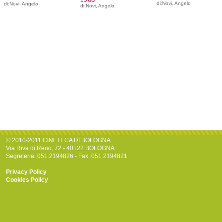
di:Novi, Angelo
di:Novi, Angelo
di:Novi, Angelo
© 2010-2011 CINETECA DI BOLOGNA
Via Riva di Reno, 72 - 40122 BOLOGNA
Segreteria: 051.2194826 - Fax: 051.2194821
Privacy Policy
Cookies Policy